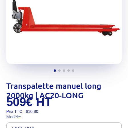
Transpalette manuel long
2000kg | AC20-LONG
509€
HT
Prix TTC : 610,80
Modèle: