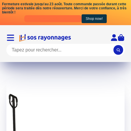
Fermeture estivale jusqu'au 23 août. Toute commande passée durant cette
période sera traitée dès notre réouverture. Merci de votre confiance, à très
bientôt !
Days
Hrs
Mins
Secs
Shop now!
17
12
28
40