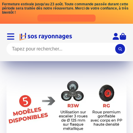
Fermeture estivale jusqu'au 23 août. Toute commande passée durant cette
période sera traitée dès notre réouverture. Merci de votre confiance, à très
bientôt !
Days
Hrs
Mins
Secs
13
17
09
18