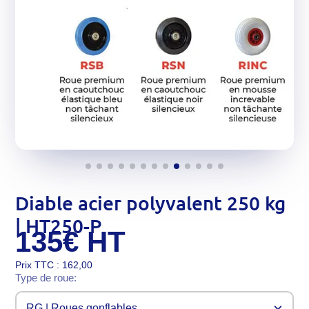
Diable acier polyvalent 250 kg
| HT250-P
135€
HT
Prix TTC : 162,00
Type de roue:
RG | Roues gonflables